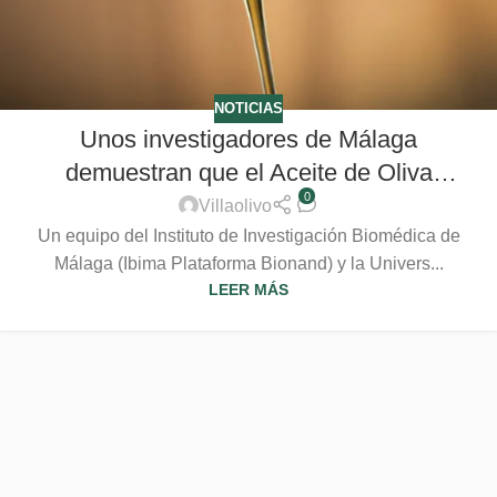
NOTICIAS
Unos investigadores de Málaga
demuestran que el Aceite de Oliva
0
Virgen Extra es capaz de frenar el
Villaolivo
avance de los tumores (2024)
Un equipo del Instituto de Investigación Biomédica de
Málaga (Ibima Plataforma Bionand) y la Univers...
LEER MÁS