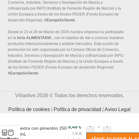
Comercio, Industria, Servicios y Navegación de Murcia y
cofinanciada por INFO (Instituto de Fomento Región de Murcia) y la
Unión Europea a través de los fondos FEDER (Fondo Europeo de
desarrollo Regional).
#EuropaSeSiente
Desde el 23 al 26 de Marzo de 2026 nuestra empresa ha participado
en la
feria ALIMENTARIA
, con el objetivo de dar a conocer nuestros
productos internacionalmente y ampliar mercados. Esta acción de
promoción ha sido organizada por la Cámara Oficial de Comercio,
Industria, Servicios y Navegación de Murcia y cofinanciada por INFO
(Instituto de Fomento Región de Murcia) y la Unión Europea a través
de los fondos FEDER (Fondo Europeo de desarrollo Regional).
#EuropaSeSiente
Villaolivo 2026 © Todos los derechos reservados.
Política de cookies
|
Política de privacidad
|
Aviso Legal
Aceite de oliva virgen
-
+
9,49
€
extra con pimentón 250
I.V.A
mL
Tienda
Carrito