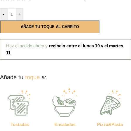
-
+
AÑADE TU TOQUE AL CARRITO
Haz el pedido ahora y
recíbelo entre el lunes 10 y el martes
11
.
Añade tu
toque
a:
Tostadas
Ensaladas
Pizza&Pasta