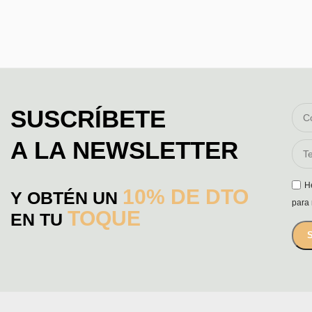
SUSCRÍBETE
A LA NEWSLETTER
H
10% DE DTO
Y OBTÉN UN
para 
TOQUE
EN TU