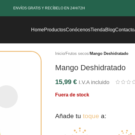
ENVÍOS GRATIS Y RECÍBELO EN 24H/72H
Home
Productos
Conócenos
Tienda
Blog
Contacto
Inicio
/
Frutos secos
/
Mango Deshidratado
Mango Deshidratado
15,99
€
I.V.A incluido
Fuera de stock
Añade tu
toque
a: