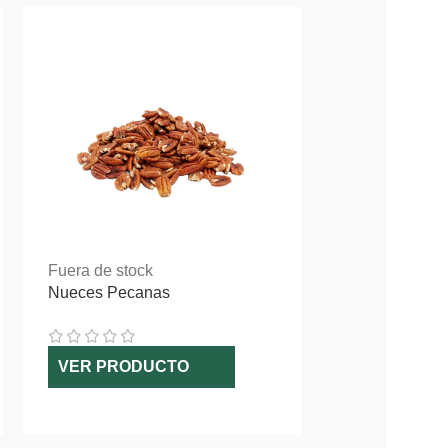
Fuera de stock
Fuera de stoc
Nueces Pecanas
Pistacho Mon
VER PRODUCTO
VER PROD