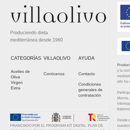
Produciendo dieta
mediterránea desde 1960
CATEGORÍAS
VILLAOLIVO
AYUDA
Product
y la com
Aceites de
Conócenos
Contacto
mediante
Oliva
ello ha
Virgen
Condiciones
Extra
generales de
Partici
contratación
Murcia, 
interes
tratamos
Desde e
nuestro
FINANCIADO POR EL PROGRAMA KIT DIGITAL. PLAN DE