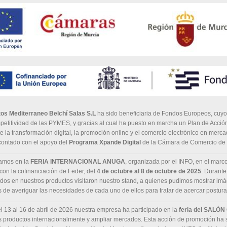
os Mediterraneo Belchí Salas S.L
ha sido beneficiaria de Fondos Europeos, cuyo o
petitividad de las PYMES, y gracias al cual ha puesto en marcha un Plan de Acción
 la transformación digital, la promoción online y el comercio electrónico en merc
 contado con el apoyo del
Programa Xpande Digital
de la Cámara de Comercio de 
pamos en la
FERIA INTERNACIONAL ANUGA
, organizada por el INFO, en el marc
con la cofinanciación de Feder, del
4 de octubre al 8 de octubre de 2025
. Durante
ados en nuestros productos visitaron nuestro stand, a quienes pudimos mostrar im
 de averiguar las necesidades de cada uno de ellos para tratar de acercar postur
l 13 al 16 de abril de 2026 nuestra empresa ha participado en la
feria del SALÓ
s productos internacionalmente y ampliar mercados. Esta acción de promoción ha s