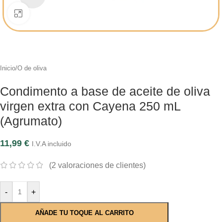
Click to enlarge
Inicio
/
O de oliva
Condimento a base de aceite de oliva
virgen extra con Cayena 250 mL
(Agrumato)
11,99
€
I.V.A incluido
(
2
valoraciones de clientes)
-
+
AÑADE TU TOQUE AL CARRITO