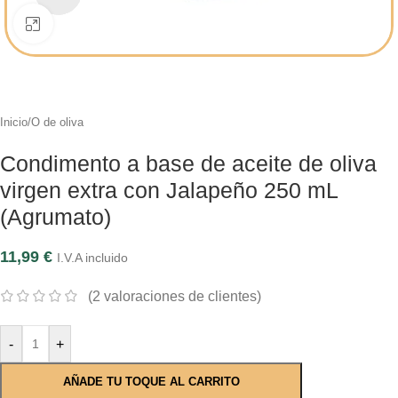
Click to enlarge
Inicio
/
O de oliva
Condimento a base de aceite de oliva
virgen extra con Jalapeño 250 mL
(Agrumato)
11,99
€
I.V.A incluido
(
2
valoraciones de clientes)
-
+
AÑADE TU TOQUE AL CARRITO